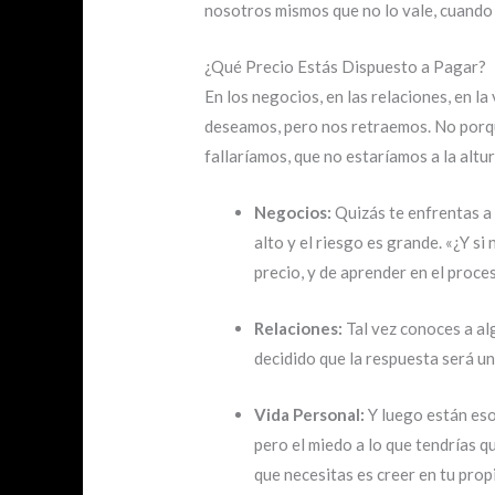
nosotros mismos que no lo vale, cuando e
¿Qué Precio Estás Dispuesto a Pagar?
En los negocios, en las relaciones, en l
deseamos, pero nos retraemos. No porqu
fallaríamos, que no estaríamos a la altur
Negocios:
Quizás te enfrentas a 
alto y el riesgo es grande. «¿Y si
precio, y de aprender en el proce
Relaciones:
Tal vez conoces a alg
decidido que la respuesta será un
Vida Personal:
Y luego están eso
pero el miedo a lo que tendrías qu
que necesitas es creer en tu propi