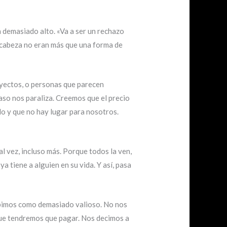
 demasiado alto. «Va a ser un rechazo
a cabeza no eran más que una forma de
oyectos, o personas que parecen
aso nos paraliza. Creemos que el precio
do y que no hay lugar para nosotros.
al vez, incluso más. Porque todos la ven,
a tiene a alguien en su vida. Y así, pasa
bimos como demasiado valioso. No nos
 que tendremos que pagar. Nos decimos a