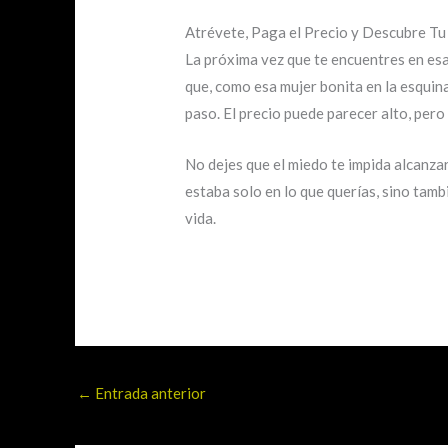
Atrévete, Paga el Precio y Descubre Tu
La próxima vez que te encuentres en esa 
que, como esa mujer bonita en la esquina
paso. El precio puede parecer alto, pero 
No dejes que el miedo te impida alcanzar
estaba solo en lo que querías, sino tambi
vida.
←
Entrada anterior