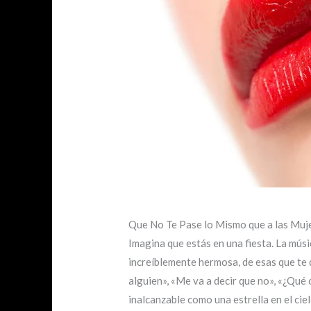
Que No Te Pase lo Mismo que a las Muje
Imagina que estás en una fiesta. La músi
increíblemente hermosa, de esas que te d
alguien», «Me va a decir que no», «¿Qué 
inalcanzable como una estrella en el ciel