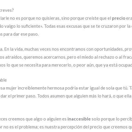
Atreves?
blarle no es porque no quisieras, sino porque creíste que el
precio
era
No valgo lo suficiente». Todas esas excusas que se te cruzaron por l
s para dar ese paso.
ra. En la vida, muchas veces nos encontramos con oportunidades, pr
 atraídos, queremos acercarnos, pero el miedo al rechazo o al frac
os lo que se necesita para merecerlo, o peor aún, que ya está ocupa
able
 esa mujer increíblemente hermosa podría estar igual de sola que tú. T
dar el primer paso. Todos asumen que alguien más lo hará, o que ella y
eces creemos que algo o alguien es
inaccesible
solo porque lo perci
lor no es el problema; es nuestra percepción del precio que creemos