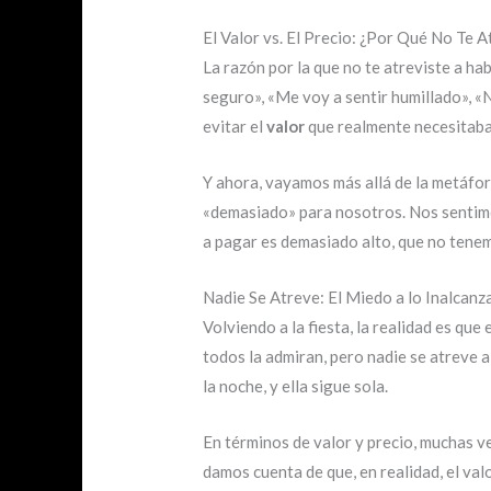
El Valor vs. El Precio: ¿Por Qué No Te 
La razón por la que no te atreviste a ha
seguro», «Me voy a sentir humillado», «
evitar el
valor
que realmente necesitaba
Y ahora, vayamos más allá de la metáfo
«demasiado» para nosotros. Nos sentimos
a pagar es demasiado alto, que no tenem
Nadie Se Atreve: El Miedo a lo Inalcanz
Volviendo a la fiesta, la realidad es que
todos la admiran, pero nadie se atreve a 
la noche, y ella sigue sola.
En términos de valor y precio, muchas v
damos cuenta de que, en realidad, el va