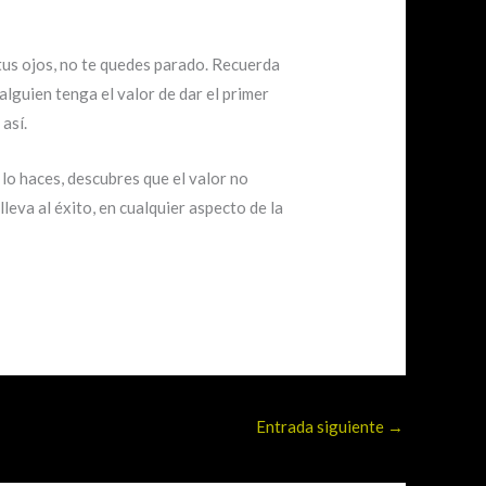
 tus ojos, no te quedes parado. Recuerda
lguien tenga el valor de dar el primer
así.
lo haces, descubres que el valor no
lleva al éxito, en cualquier aspecto de la
Entrada siguiente
→