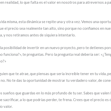
n realidad, lo que falta es el valor en nosotros para atrevernos a pa
a vida misma, esta dinámica se repite una y otra vez. Vemos una oport
e el precio sea realmente tan alto, sino porque no confiamos en nu
a, y nos retiramos antes de siquiera intentarlo.
la posibilidad de invertir en un nuevo proyecto, pero te detienes po
 no funciona?», te preguntas. Pero la pregunta real debería ser: «¿Teng
so?»
uien que te atrae, que piensas que sería increíble tener en tu vida, 
 no. No te das la oportunidad de mostrar tu verdadero valor, de cone
s sueños que guardas en lo más profundo de tu ser. Sabes que valen l
e sacrificar, a lo que podrías perder, te frena. Crees que el precio es
o valor.