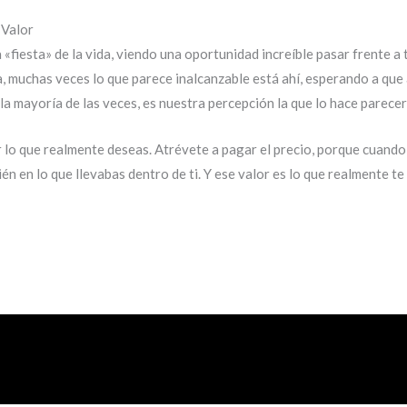
 Valor
«fiesta» de la vida, viendo una oportunidad increíble pasar frente a
, muchas veces lo que parece inalcanzable está ahí, esperando a que a
la mayoría de las veces, es nuestra percepción la que lo hace parecer 
 lo que realmente deseas. Atrévete a pagar el precio, porque cuando 
én en lo que llevabas dentro de ti. Y ese valor es lo que realmente te 