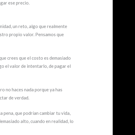
gar ese precio.
unidad, un reto, algo que realmente
estro propio valor. Pensamos que
rque crees que el costo es demasiado
o el valor de intentarlo, de pagar el
pero no haces nada porque ya has
ctar de verdad.
a pena, que podrían cambiar tu vida,
 demasiado alto, cuando en realidad, lo