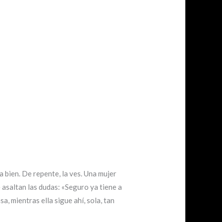
 bien. De repente, la ves. Una mujer
 asaltan las dudas: «Seguro ya tiene a
, mientras ella sigue ahí, sola, tan