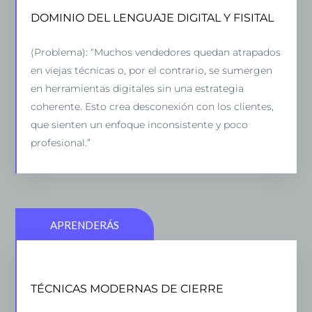
DOMINIO DEL LENGUAJE DIGITAL Y FISITAL
DOMINIO DEL LENGUAJE DIGITAL Y FISITAL
(Solución): “Te enseñaré a dominar el lenguaje
(Problema): “Muchos vendedores quedan atrapados
fisital: cómo integrar lo mejor de los entornos
en viejas técnicas o, por el contrario, se sumergen
digitales y presenciales para crear experiencias
en herramientas digitales sin una estrategia
fluidas y confiables. Con técnicas probadas, podrás
coherente. Esto crea desconexión con los clientes,
comunicarte de forma efectiva en cualquier canal,
que sienten un enfoque inconsistente y poco
maximizando el impacto de tus mensajes.”
profesional.”
APRENDERÁS
TÉCNICAS MODERNAS DE CIERRE
TÉCNICAS MODERNAS DE CIERRE
“Descubrirás métodos actuales y efectivos de cierre