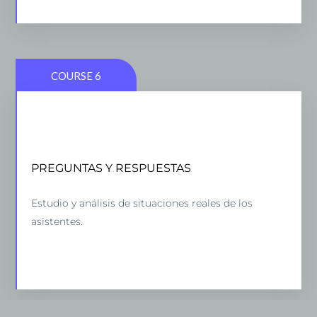
COURSE 6
HOW TO LAUNCH A SUCCESSFUL ONLINE
COMMUNITY
PREGUNTAS Y RESPUESTAS
5 lessons - 4:11 hours
Estudio y análisis de situaciones reales de los
asistentes.
VIEW COURSE