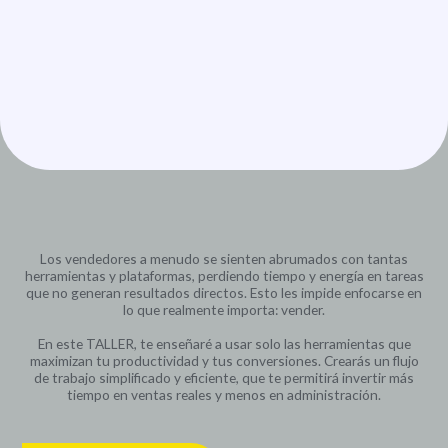
Los vendedores a menudo se sienten abrumados con tantas
herramientas y plataformas, perdiendo tiempo y energía en tareas
que no generan resultados directos. Esto les impide enfocarse en
lo que realmente importa: vender.
En este TALLER, te enseñaré a usar solo las herramientas que
maximizan tu productividad y tus conversiones. Crearás un flujo
de trabajo simplificado y eficiente, que te permitirá invertir más
tiempo en ventas reales y menos en administración.