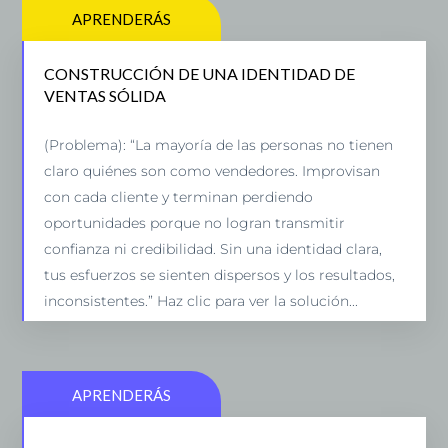
APRENDERÁS
CONSTRUCCIÓN DE UNA IDENTIDAD DE
CONSTRUCCIÓN DE UNA IDENTIDAD DE
VENTAS SÓLIDA
VENTAS SÓLIDA
(Solución): “En el taller, aprenderás a construir una
(Problema): “La mayoría de las personas no tienen
identidad de ventas poderosa, basada en tus
claro quiénes son como vendedores. Improvisan
valores, habilidades y estilo único. Tendrás un
con cada cliente y terminan perdiendo
marco claro para presentarte con confianza y
oportunidades porque no logran transmitir
coherencia, transformando la percepción de tus
confianza ni credibilidad. Sin una identidad clara,
clientes y aumentando la probabilidad de cerrar
tus esfuerzos se sienten dispersos y los resultados,
más negocios.”
inconsistentes.” Haz clic para ver la solución...
APRENDERÁS