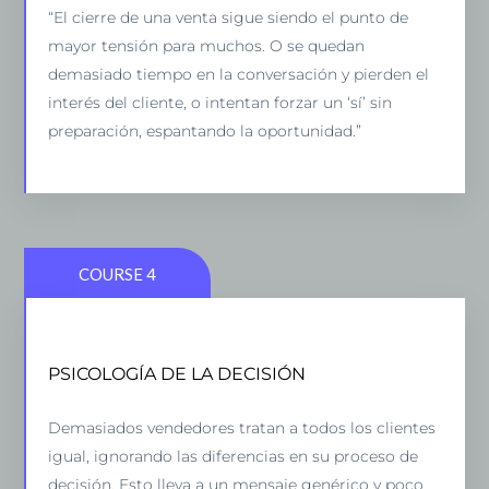
“El cierre de una venta sigue siendo el punto de
que eliminan la fricción. Aprenderás a detectar
mayor tensión para muchos. O se quedan
señales de compra, manejar objeciones con
demasiado tiempo en la conversación y pierden el
naturalidad y llevar al cliente al ‘sí’ sin presiones,
interés del cliente, o intentan forzar un ‘sí’ sin
haciendo que cada cierre sea un paso lógico y
preparación, espantando la oportunidad.”
cómodo para ambas partes.”
COURSE 4
PSICOLOGÍA DE LA DECISIÓN
PSICOLOGÍA DE LA DECISIÓN
“Te voy a mostrar cómo adaptar tu enfoque a la
Demasiados vendedores tratan a todos los clientes
psicología del cliente. Identificarás los gatillos
igual, ignorando las diferencias en su proceso de
mentales que lo impulsan a decir ‘sí’ y ajustarás tu
decisión. Esto lleva a un mensaje genérico y poco
estrategia según su estilo de toma de decisiones.