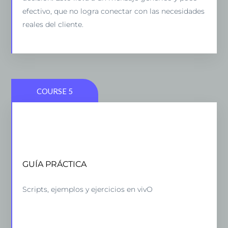
efectivo, que no logra conectar con las necesidades
De esta forma, cada conversación se vuelve mucho
reales del cliente.
más persuasiva y personalizada.”
COURSE 5
HOW TO BUILD A SOCIAL MEDIA CRISIS
MANAGEMENT STRATEGY
GUÍA PRÁCTICA
5 lessons - 4:11 hours
Scripts, ejemplos y ejercicios en vivO
VIEW COURSE