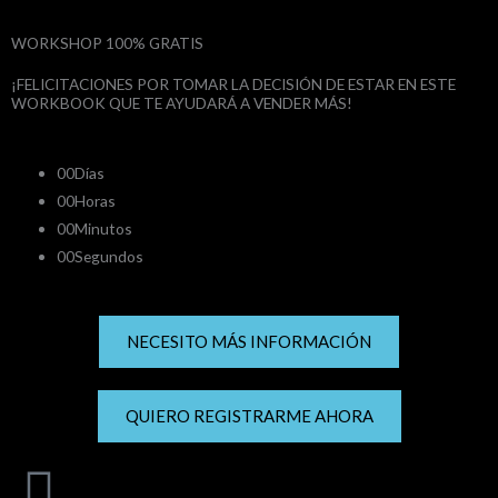
WORKSHOP 100% GRATIS
¡FELICITACIONES POR TOMAR LA DECISIÓN DE ESTAR EN ESTE
WORKBOOK QUE TE AYUDARÁ A VENDER MÁS!
00
Días
00
Horas
00
Minutos
00
Segundos
NECESITO MÁS INFORMACIÓN
QUIERO REGISTRARME AHORA