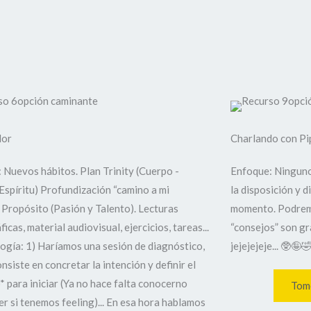
dor
Charlando con Pi
 Nuevos hábitos. Plan Trinity (Cuerpo -
Enfoque: Ningun
Espíritu) Profundización “camino a mi
la disposición y 
. Propósito (Pasión y Talento). Lecturas
momento. Podremo
ficas, material audiovisual, ejercicios, tareas...
“consejos” son gr
gía: 1) Haríamos una sesión de diagnóstico,
jejejejeje... 🥸🤪
onsiste en concretar la intención y definir el
* para iniciar (Ya no hace falta conocerno
Tom
er si tenemos feeling)... En esa hora hablamos