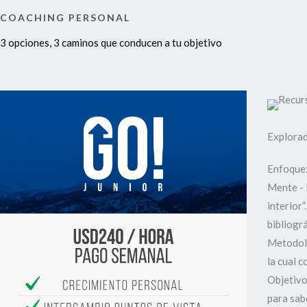
COACHING PERSONAL
3 opciones, 3 caminos que conducen a tu objetivo
Explora
Enfoque:
Mente - 
interior”
bibliográ
Metodolo
la cual c
Objetivo
para sab