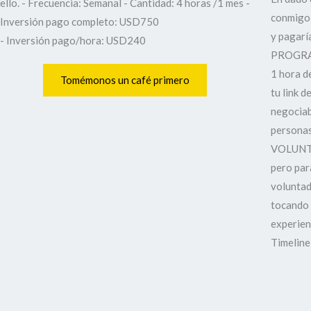
ello. - Frecuencia: Semanal - Cantidad: 4 horas /1 mes -
conmigo 
Inversión pago completo: USD750
y pagarí
- Inversión pago/hora: USD240
PROGRAM
1 hora d
Tomémonos un café primero
tu link 
negociab
persona
VOLUNTAD
pero par
voluntad
tocando e
experien
Timeline