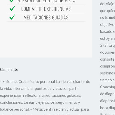
del viaj
que quie
es tu me
objetivo 
basado e
estoy en
2) Si tú 
document
consiste
compromi
Caminante
sesiones
tiempo e
- Enfoque: Crecimiento personal La idea es charlar de
Coaching
la vida, intercambiar puntos de vista, compartir
de diagn
experiencias, reflexionar, meditaciones guiadas,
diagnóst
conclusiones, tareas y ejercicios, seguimiento y
hora dia
balance personal. - Meta: Sentirse bien y actuar para
En dado 