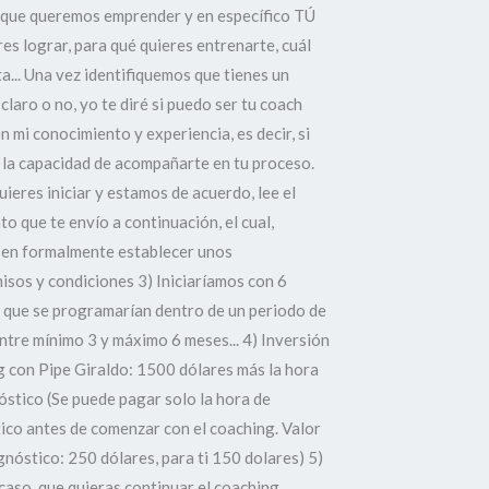
e que queremos emprender y en específico TÚ
res lograr, para qué quieres entrenarte, cuál
ta... Una vez identifiquemos que tienes un
claro o no, yo te diré si puedo ser tu coach
n mi conocimiento y experiencia, es decir, si
 la capacidad de acompañarte en tu proceso.
quieres iniciar y estamos de acuerdo, lee el
o que te envío a continuación, el cual,
 en formalmente establecer unos
sos y condiciones 3) Iniciaríamos con 6
 que se programarían dentro de un periodo de
ntre mínimo 3 y máximo 6 meses... 4) Inversión
 con Pipe Giraldo: 1500 dólares más la hora
óstico (Se puede pagar solo la hora de
ico antes de comenzar con el coaching. Valor
gnóstico: 250 dólares, para ti 150 dolares) 5)
caso, que quieras continuar el coaching