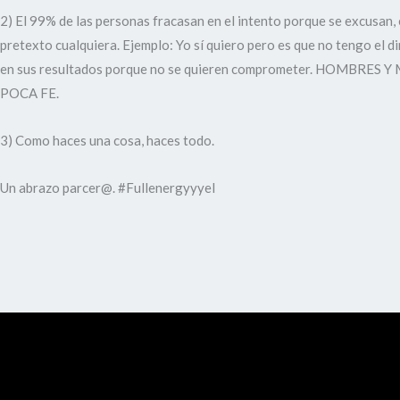
2) El 99% de las personas fracasan en el intento porque se excusan,
pretexto cualquiera. Ejemplo: Yo sí quiero pero es que no tengo el d
en sus resultados porque no se quieren comprometer. HOMBRES 
POCA FE.
3) Como haces una cosa, haces todo.
Un abrazo parcer@. #Fullenergyyyel